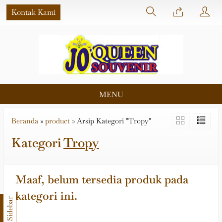
Kontak Kami
MENU
Beranda
»
product
»
Arsip Kategori "Tropy"
Kategori
Tropy
Maaf, belum tersedia produk pada
kategori ini.
Sidebar