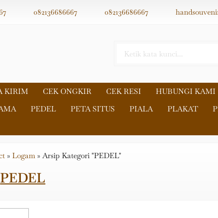
67
082136686667
082136686667
handsouveni
A KIRIM
CEK ONGKIR
CEK RESI
HUBUNGI KAMI
NAMA
PEDEL
PETA SITUS
PIALA
PLAKAT
P
ct
»
Logam
»
Arsip Kategori "PEDEL"
i
PEDEL