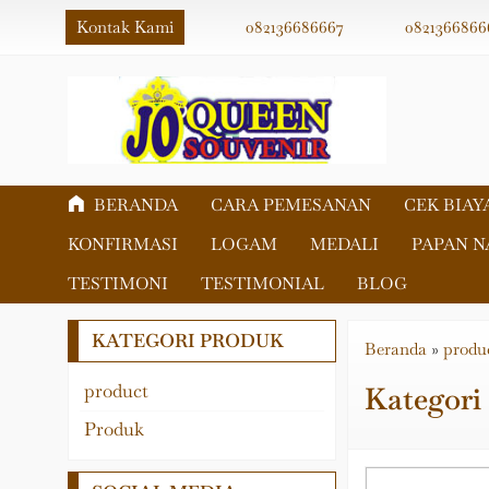
Kontak Kami
082136686667
0821366866
BERANDA
CARA PEMESANAN
CEK BIAY
KONFIRMASI
LOGAM
MEDALI
PAPAN 
TESTIMONI
TESTIMONIAL
BLOG
KATEGORI PRODUK
Beranda
»
produ
product
Kategor
Akrilik
Produk
Fiber
Logam