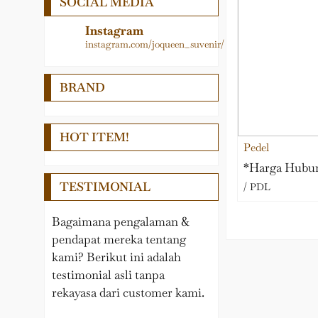
SOCIAL MEDIA
Logam
Medali
LAIN – LAIN
Papan Nama
Instagram
instagram.com/joqueen_suvenir/
PEDEL
Pedel
Nama Meja
Piala
BRAND
Pin, Gantungan kunci,
Plakat
Medali, Papan Penunjuk
Samir
HOT ITEM!
Plakat Kayu
Pedel
Souvenir Wisuda
*Harga Hubu
TESTIMONIAL
Tropy
/ PDL
Bagaimana pengalaman &
pendapat mereka tentang
kami? Berikut ini adalah
testimonial asli tanpa
rekayasa dari customer kami.