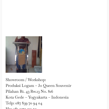
Showroom / Workshop:
Produksi Logam – Jo Queen Souvenir
Pilahan Rt. 43 Rw.13 No. 816
Kota Gede – Yogyakarta – Indonesia
Telp: 087 839 70 94 04
Hp: 081 2273 219 59