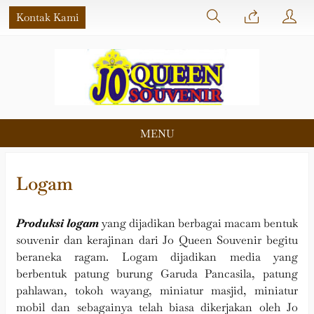
Kontak Kami
MENU
Logam
Produksi logam
yang dijadikan berbagai macam bentuk
souvenir dan kerajinan dari Jo Queen Souvenir begitu
beraneka ragam. Logam dijadikan media yang
berbentuk patung burung Garuda Pancasila, patung
pahlawan, tokoh wayang, miniatur masjid, miniatur
mobil dan sebagainya telah biasa dikerjakan oleh Jo