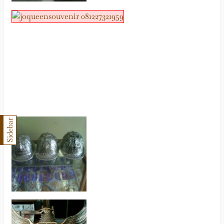
Sidebar