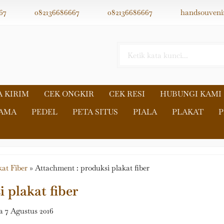
67
082136686667
082136686667
handsouveni
A KIRIM
CEK ONGKIR
CEK RESI
HUBUNGI KAMI
NAMA
PEDEL
PETA SITUS
PIALA
PLAKAT
P
kat Fiber
» Attachment : produksi plakat fiber
 plakat fiber
 7 Agustus 2016