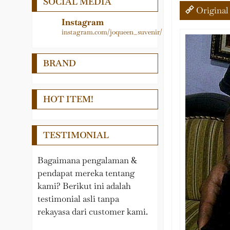
SOCIAL MEDIA
Logam
Medali
Original
LAIN – LAIN
Papan Nama
Instagram
instagram.com/joqueen_suvenir/
PEDEL
Pedel
Nama Meja
Piala
BRAND
Pin, Gantungan kunci,
Plakat
Medali, Papan Penunjuk
Samir
HOT ITEM!
Plakat Kayu
Souvenir Wisuda
TESTIMONIAL
Tropy
Bagaimana pengalaman &
pendapat mereka tentang
kami? Berikut ini adalah
testimonial asli tanpa
rekayasa dari customer kami.