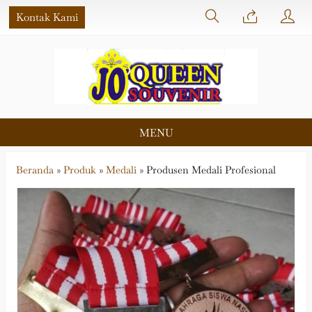
Kontak Kami
MENU
Beranda
»
Produk
»
Medali
»
Produsen Medali Profesional