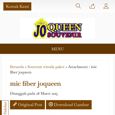
Kontak Kami
MENU
Beranda
»
Souvenir wisuda paket
» Attachment : mic
fiber joqueen
mic fiber joqueen
Diunggah pada 28 Maret 2015
Sidebar
Original Post
Download Gambar