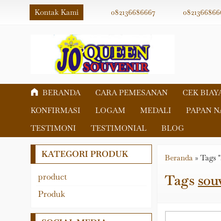
Kontak Kami
082136686667
0821366866
BERANDA
CARA PEMESANAN
CEK BIAY
KONFIRMASI
LOGAM
MEDALI
PAPAN 
TESTIMONI
TESTIMONIAL
BLOG
KATEGORI PRODUK
Beranda
»
Tags 
product
Tags
sou
Akrilik
Produk
Fiber
Logam