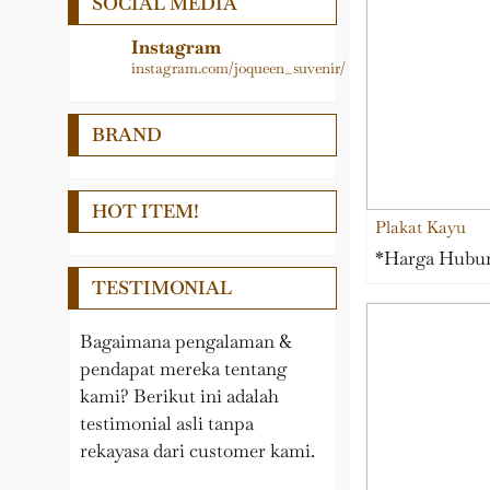
SOCIAL MEDIA
Logam
Medali
LAIN – LAIN
Papan Nama
Instagram
instagram.com/joqueen_suvenir/
PEDEL
Pedel
Nama Meja
Piala
BRAND
Pin, Gantungan kunci,
Plakat
Medali, Papan Penunjuk
Samir
HOT ITEM!
Plakat Kayu
Plakat Kayu
Souvenir Wisuda
*Harga Hubu
TESTIMONIAL
Tropy
Bagaimana pengalaman &
pendapat mereka tentang
kami? Berikut ini adalah
testimonial asli tanpa
rekayasa dari customer kami.