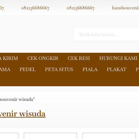
67
082136686667
082136686667
handsouveni
A KIRIM
CEK ONGKIR
CEK RESI
HUBUNGI KAMI
NAMA
PEDEL
PETA SITUS
PIALA
PLAKAT
P
"souvenir wisuda"
venir wisuda