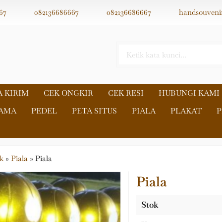
67
082136686667
082136686667
handsouveni
A KIRIM
CEK ONGKIR
CEK RESI
HUBUNGI KAMI
NAMA
PEDEL
PETA SITUS
PIALA
PLAKAT
P
k
»
Piala
»
Piala
Piala
Stok