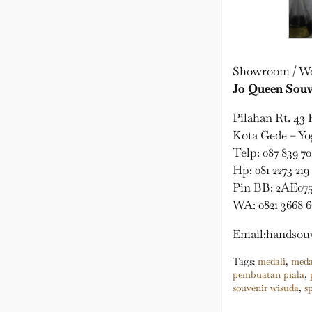
Showroom / W
Jo Queen Souv
Pilahan Rt. 43 
Kota Gede – Yo
Telp: 087 839 70
Hp: 081 2273 219
Pin BB: 2AE07
WA: 0821 3668 6
Email:
handsou
Tags:
medali
,
meda
pembuatan piala
,
souvenir wisuda
,
s