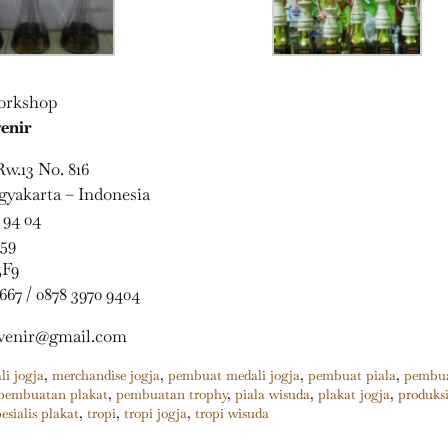
orkshop
enir
Rw.13 No. 816
gyakarta – Indonesia
 94 04
 59
5F9
667 / 0878 3970 9404
venir@gmail.com
li jogja
,
merchandise jogja
,
pembuat medali jogja
,
pembuat piala
,
pembua
pembuatan plakat
,
pembuatan trophy
,
piala wisuda
,
plakat jogja
,
produks
pesialis plakat
,
tropi
,
tropi jogja
,
tropi wisuda