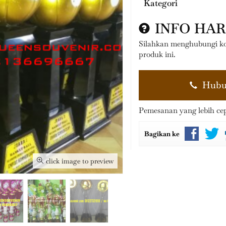
Kategori
INFO HA
Silahkan menghubungi ko
produk ini.
Hubu
Pemesanan yang lebih ce
Bagikan ke
click image to preview