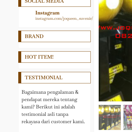
SOCIAL MEDIA
Logam
Medali
LAIN – LAIN
Papan Nama
Instagram
instagram.com/joqueen_suvenir/
PEDEL
Pedel
Nama Meja
Piala
BRAND
Pin, Gantungan kunci,
Plakat
Medali, Papan Penunjuk
Samir
HOT ITEM!
Plakat Kayu
Souvenir Wisuda
TESTIMONIAL
Tropy
Bagaimana pengalaman &
pendapat mereka tentang
kami? Berikut ini adalah
testimonial asli tanpa
rekayasa dari customer kami.