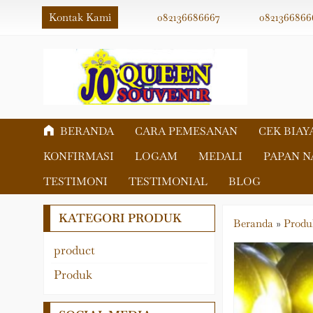
Kontak Kami
082136686667
0821366866
BERANDA
CARA PEMESANAN
CEK BIAY
KONFIRMASI
LOGAM
MEDALI
PAPAN 
TESTIMONI
TESTIMONIAL
BLOG
KATEGORI PRODUK
Beranda
»
Produ
product
Akrilik
Produk
Fiber
Logam