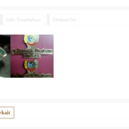
Info Tambahan
Diskusi (0)
kait