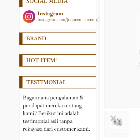
SOCIAL MEDIA
Logam
Medali
LAIN – LAIN
Papan Nama
Instagram
instagram.com/joqueen_suvenir/
PEDEL
Pedel
Nama Meja
Piala
BRAND
Pin, Gantungan kunci,
Plakat
Medali, Papan Penunjuk
Samir
HOT ITEM!
Plakat Kayu
Souvenir Wisuda
TESTIMONIAL
Tropy
Bagaimana pengalaman &
pendapat mereka tentang
kami? Berikut ini adalah
testimonial asli tanpa
rekayasa dari customer kami.