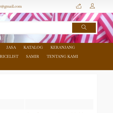
r@gmail.com
JASA
KATALOG
KERANJANG
RICELIST
SAMIR
TENTANG KAMI