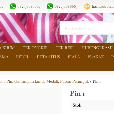
67
082136686667
082136686667
handsouveni
A KIRIM
CEK ONGKIR
CEK RESI
HUBUNGI KAMI
NAMA
PEDEL
PETA SITUS
PIALA
PLAKAT
P
ct
»
Pin, Gantungan kunci, Medali, Papan Penunjuk
»
Pin 1
Pin 1
Stok