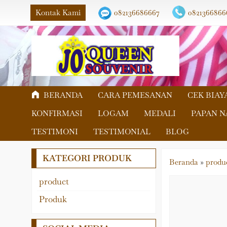
Kontak Kami
082136686667
0821366866
BERANDA
CARA PEMESANAN
CEK BIAY
KONFIRMASI
LOGAM
MEDALI
PAPAN 
TESTIMONI
TESTIMONIAL
BLOG
KATEGORI PRODUK
Beranda
»
produ
product
Akrilik
Produk
Fiber
Logam