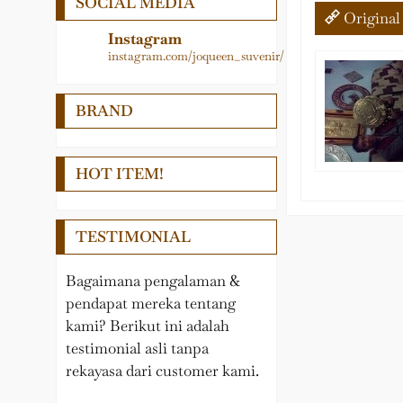
SOCIAL MEDIA
Logam
Medali
Original
LAIN – LAIN
Papan Nama
Instagram
instagram.com/joqueen_suvenir/
PEDEL
Pedel
Nama Meja
Piala
BRAND
Pin, Gantungan kunci,
Plakat
Medali, Papan Penunjuk
Samir
HOT ITEM!
Plakat Kayu
Souvenir Wisuda
TESTIMONIAL
Tropy
Bagaimana pengalaman &
pendapat mereka tentang
kami? Berikut ini adalah
testimonial asli tanpa
rekayasa dari customer kami.