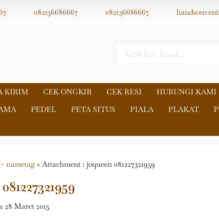
67
082136686667
082136686667
handsouveni
A KIRIM
CEK ONGKIR
CEK RESI
HUBUNGI KAMI
NAMA
PEDEL
PETA SITUS
PIALA
PLAKAT
P
 – nametag
» Attachment : joqueen 081227321959
 081227321959
 28 Maret 2015