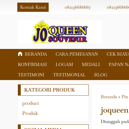
Kontak Kami
082136686667
0821366866
BERANDA
CARA PEMESANAN
CEK BIAY
KONFIRMASI
LOGAM
MEDALI
PAPAN 
TESTIMONI
TESTIMONIAL
BLOG
KATEGORI PRODUK
Beranda
»
Pin
product
joqueen
Akrilik
Produk
Fiber
Diunggah pada
Logam