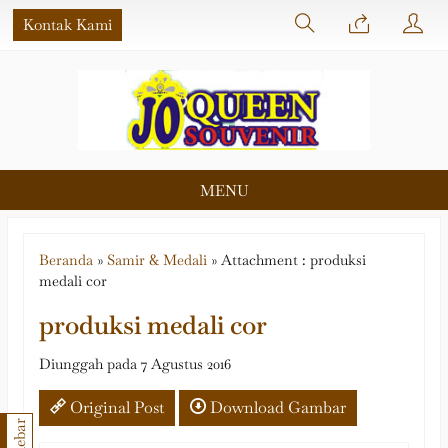
Kontak Kami
MENU
Beranda
»
Samir & Medali
» Attachment : produksi
medali cor
produksi medali cor
Diunggah pada 7 Agustus 2016
Original Post
Download Gambar
Sidebar