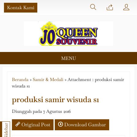
Kontak Kami
MENU
Beranda
»
Samir & Medali
» Attachment : produksi samir
wisuda s1
produksi samir wisuda s1
Diunggah pada 7 Agustus 2016
Original Post
Download Gambar
Sidebar