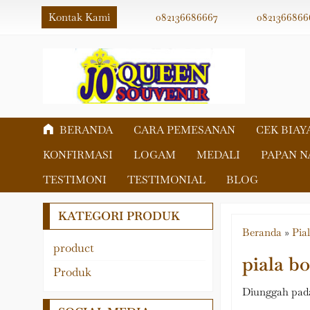
Kontak Kami
082136686667
0821366866
BERANDA
CARA PEMESANAN
CEK BIAY
KONFIRMASI
LOGAM
MEDALI
PAPAN 
TESTIMONI
TESTIMONIAL
BLOG
KATEGORI PRODUK
Beranda
»
Pial
product
piala bo
Akrilik
Produk
Fiber
Diunggah pada
Logam