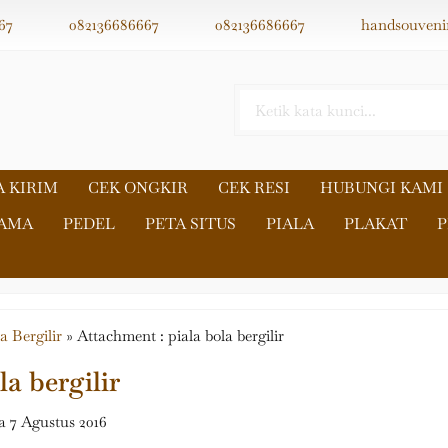
67
082136686667
082136686667
handsouveni
A KIRIM
CEK ONGKIR
CEK RESI
HUBUNGI KAMI
NAMA
PEDEL
PETA SITUS
PIALA
PLAKAT
P
a Bergilir
» Attachment : piala bola bergilir
la bergilir
 7 Agustus 2016