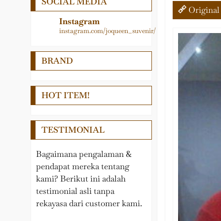
SOCIAL MEDIA
Logam
Medali
Original
LAIN – LAIN
Papan Nama
Instagram
instagram.com/joqueen_suvenir/
PEDEL
Pedel
Nama Meja
Piala
BRAND
Pin, Gantungan kunci,
Plakat
Medali, Papan Penunjuk
Samir
HOT ITEM!
Plakat Kayu
Souvenir Wisuda
TESTIMONIAL
Tropy
Bagaimana pengalaman &
pendapat mereka tentang
kami? Berikut ini adalah
testimonial asli tanpa
rekayasa dari customer kami.